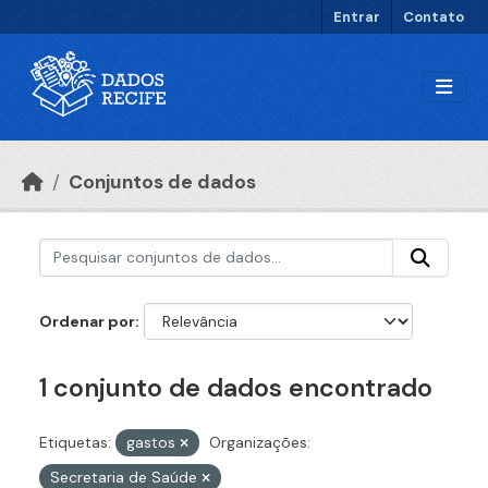
Ir para o conteúdo principal
Entrar
Contato
Conjuntos de dados
Ordenar por
1 conjunto de dados encontrado
Etiquetas:
gastos
Organizações:
Secretaria de Saúde