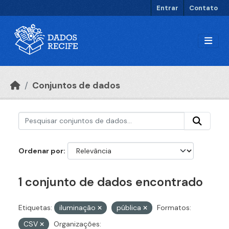
Ir para o conteúdo principal
Entrar
Contato
Conjuntos de dados
Ordenar por
1 conjunto de dados encontrado
Etiquetas:
iluminação
pública
Formatos:
CSV
Organizações: