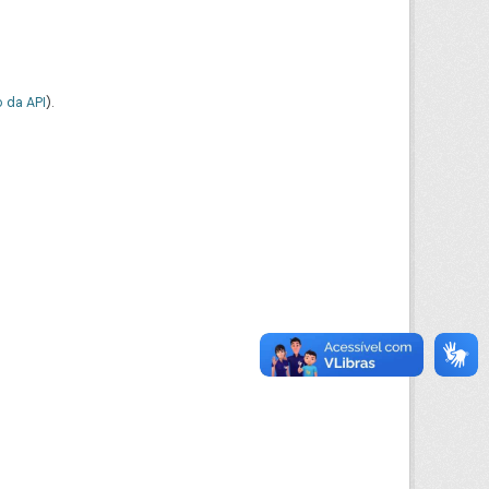
 da API
).