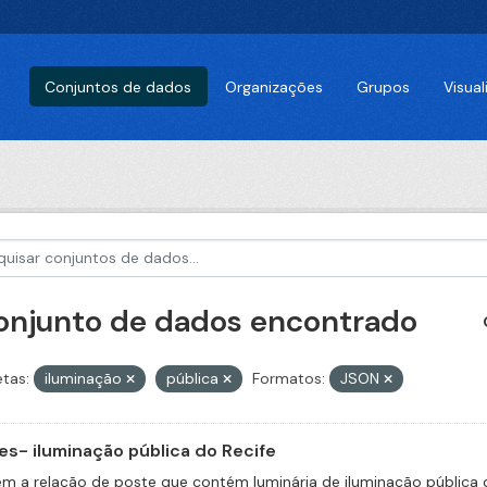
Conjuntos de dados
Organizações
Grupos
Visua
conjunto de dados encontrado
etas:
iluminação
pública
Formatos:
JSON
es- iluminação pública do Recife
m a relação de poste que contém luminária de iluminação pública 