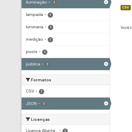
iluminação
-
1
CSV
lampada
-
1
luminaria
-
1
Você t
medição
-
1
poste
-
1
pública
-
1
Formatos
CSV
-
1
JSON
-
1
Licenças
Licença Aberta...
-
1