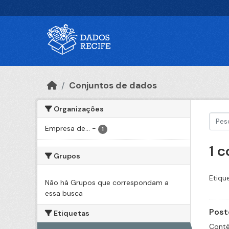
Ir para o conteúdo principal
Conjuntos de dados
Organizações
Empresa de...
-
1
1 
Grupos
Etiqu
Não há Grupos que correspondam a
essa busca
Post
Etiquetas
Conté