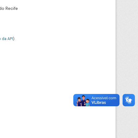
do Recife
 da API
).