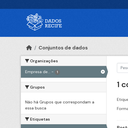
Ir para o conteúdo principal
Conjuntos de dados
Organizações
Empresa de...
-
1
1 
Grupos
Etiqu
Não há Grupos que correspondam a
essa busca
Forma
Etiquetas
Post