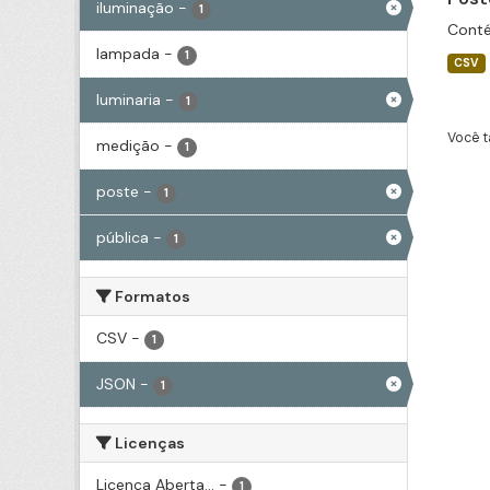
iluminação
-
1
Conté
lampada
-
1
CSV
luminaria
-
1
Você t
medição
-
1
poste
-
1
pública
-
1
Formatos
CSV
-
1
JSON
-
1
Licenças
Licença Aberta...
-
1