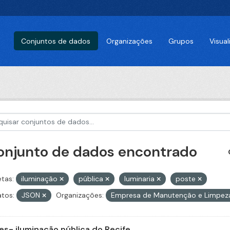
Conjuntos de dados
Organizações
Grupos
Visua
conjunto de dados encontrado
etas:
iluminação
pública
luminaria
poste
tos:
JSON
Organizações:
Empresa de Manutenção e Limpez
es- iluminação pública do Recife