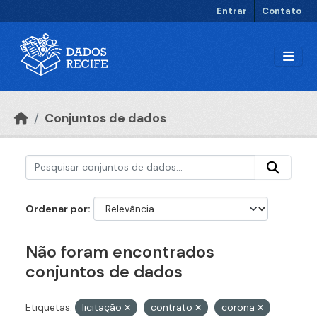
Ir para o conteúdo principal
Entrar
Contato
Conjuntos de dados
Ordenar por
Não foram encontrados
conjuntos de dados
Etiquetas:
licitação
contrato
corona