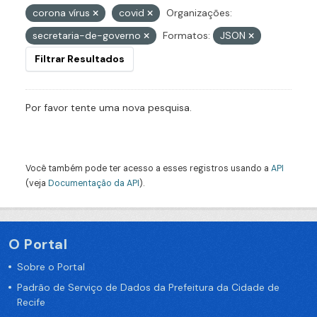
corona vírus
covid
Organizações:
secretaria-de-governo
Formatos:
JSON
Filtrar Resultados
Por favor tente uma nova pesquisa.
Você também pode ter acesso a esses registros usando a
API
(veja
Documentação da API
).
O Portal
Sobre o Portal
Padrão de Serviço de Dados da Prefeitura da Cidade de
Recife