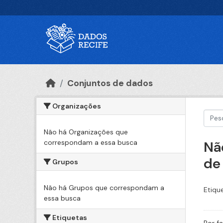
Ir para o conteúdo principal
Conjuntos de dados
Organizações
Não há Organizações que
correspondam a essa busca
Nã
de
Grupos
Não há Grupos que correspondam a
Etiqu
essa busca
Etiquetas