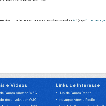
avor tente uma nova pesquisa.
ambém pode ter acesso a esses registros usando a
API
(veja
Documentação
is e Vídeos
Links de Interesse
 de Dados Abertos W3C
Hub de Dados Recife
 do desenvolvedor W3C
Inovação Aberta Recife