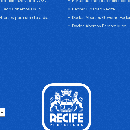
a do desenvolvedor W3C
Portal da Transparência Recife
e Dados Abertos OKFN
Hacker Cidadão Recife
bertos para um dia a dia
Dados Abertos Governo Feder
Dados Abertos Pernambuco