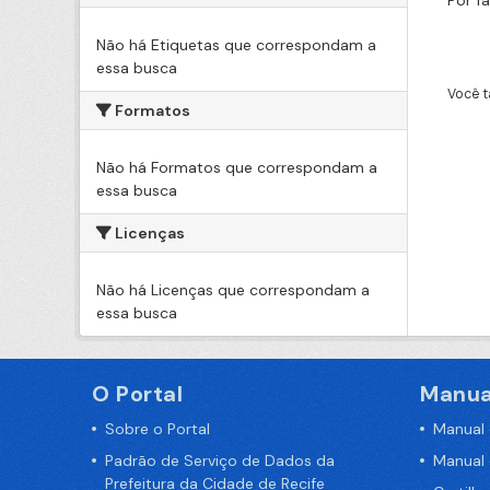
Por f
Não há Etiquetas que correspondam a
essa busca
Você t
Formatos
Não há Formatos que correspondam a
essa busca
Licenças
Não há Licenças que correspondam a
essa busca
O Portal
Manua
Sobre o Portal
Manual
Padrão de Serviço de Dados da
Manual
Prefeitura da Cidade de Recife