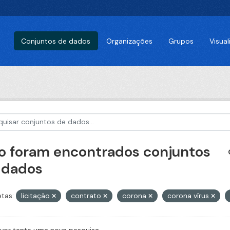
Conjuntos de dados
Organizações
Grupos
Visua
o foram encontrados conjuntos
 dados
etas:
licitação
contrato
corona
corona vírus