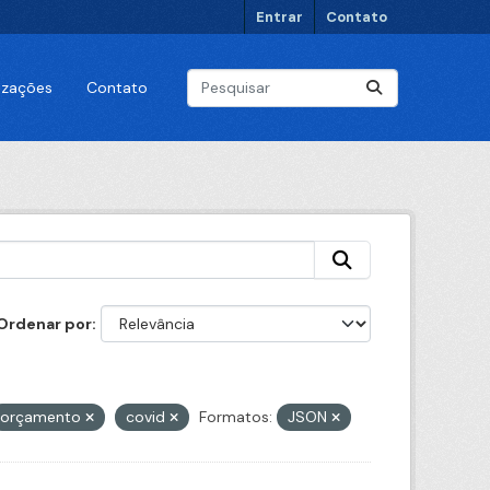
Entrar
Contato
lizações
Contato
Ordenar por
orçamento
covid
Formatos:
JSON