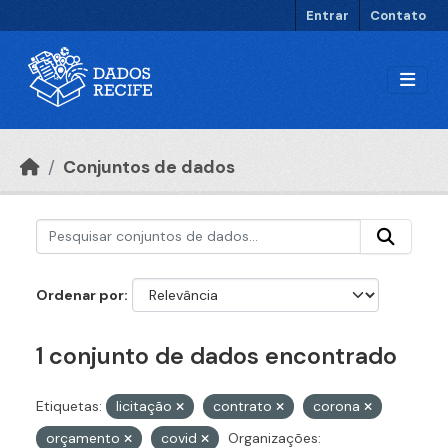
Ir para o conteúdo principal
Entrar
Contato
Conjuntos de dados
Ordenar por
1 conjunto de dados encontrado
Etiquetas:
licitação
contrato
corona
orçamento
covid
Organizações: