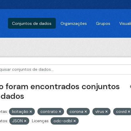
Conjuntos de dados
Organizações
Grupos
Visua
o foram encontrados conjuntos
 dados
etas:
licitação
contrato
corona
vírus
covid
tos:
JSON
Licenças:
odc-odbl