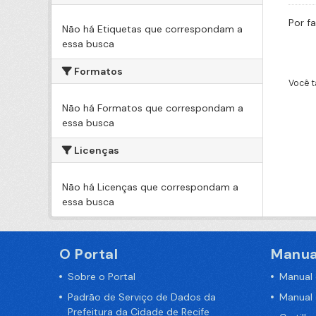
Por f
Não há Etiquetas que correspondam a
essa busca
Formatos
Você t
Não há Formatos que correspondam a
essa busca
Licenças
Não há Licenças que correspondam a
essa busca
O Portal
Manua
Sobre o Portal
Manual
Padrão de Serviço de Dados da
Manual
Prefeitura da Cidade de Recife