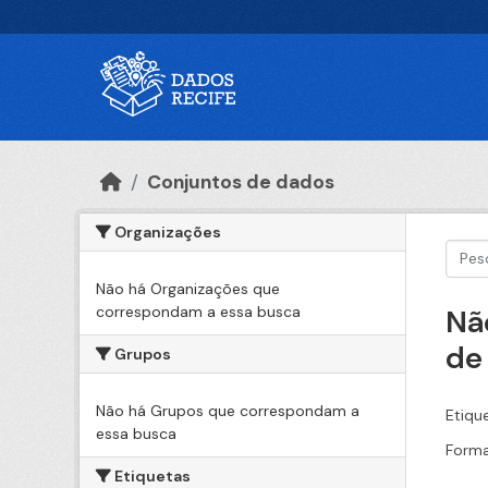
Ir para o conteúdo principal
Conjuntos de dados
Organizações
Não há Organizações que
correspondam a essa busca
Nã
de
Grupos
Não há Grupos que correspondam a
Etiqu
essa busca
Forma
Etiquetas