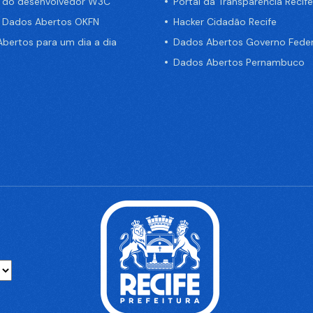
a do desenvolvedor W3C
Portal da Transparência Recife
e Dados Abertos OKFN
Hacker Cidadão Recife
bertos para um dia a dia
Dados Abertos Governo Feder
Dados Abertos Pernambuco