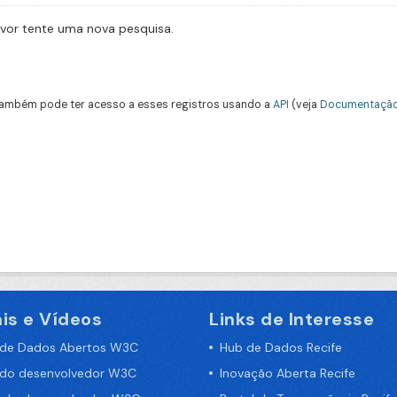
avor tente uma nova pesquisa.
ambém pode ter acesso a esses registros usando a
API
(veja
Documentação
is e Vídeos
Links de Interesse
 de Dados Abertos W3C
Hub de Dados Recife
 do desenvolvedor W3C
Inovação Aberta Recife