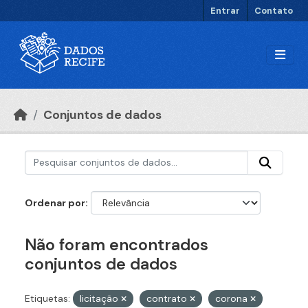
Ir para o conteúdo principal
Entrar
Contato
Conjuntos de dados
Ordenar por
Não foram encontrados
conjuntos de dados
Etiquetas:
licitação
contrato
corona