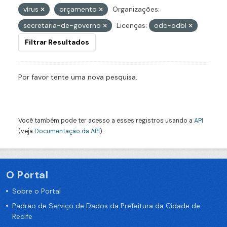
vírus
orçamento
Organizações:
secretaria-de-governo
Licenças:
odc-odbl
Filtrar Resultados
Por favor tente uma nova pesquisa.
Você também pode ter acesso a esses registros usando a
API
(veja
Documentação da API
).
O Portal
Sobre o Portal
Padrão de Serviço de Dados da Prefeitura da Cidade de
Recife