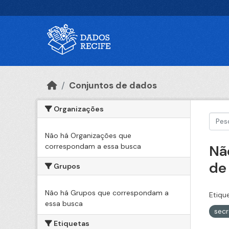
Ir para o conteúdo principal
Conjuntos de dados
Organizações
Não há Organizações que
correspondam a essa busca
Nã
de
Grupos
Não há Grupos que correspondam a
Etiqu
essa busca
sec
Etiquetas