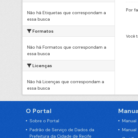
Por f
Não há Etiquetas que correspondam a
essa busca
Formatos
Você t
Não há Formatos que correspondam a
essa busca
Licenças
Não há Licenças que correspondam a
essa busca
O Portal
Manua
Sobre o Portal
Manual
Padrão de Serviço de Dados da
Manual
Prefeitura da Cidade de Recife