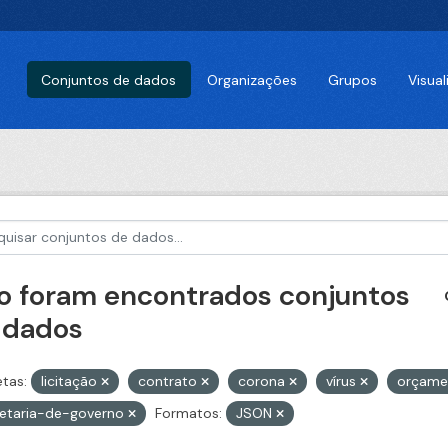
Conjuntos de dados
Organizações
Grupos
Visua
o foram encontrados conjuntos
 dados
etas:
licitação
contrato
corona
vírus
orçam
retaria-de-governo
Formatos:
JSON