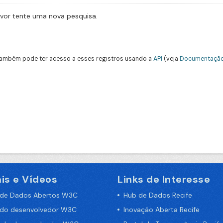
avor tente uma nova pesquisa.
ambém pode ter acesso a esses registros usando a
API
(veja
Documentação
is e Vídeos
Links de Interesse
 de Dados Abertos W3C
Hub de Dados Recife
 do desenvolvedor W3C
Inovação Aberta Recife