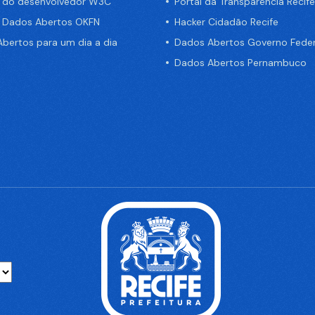
a do desenvolvedor W3C
Portal da Transparência Recife
e Dados Abertos OKFN
Hacker Cidadão Recife
bertos para um dia a dia
Dados Abertos Governo Feder
Dados Abertos Pernambuco