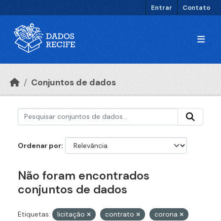
Ir para o conteúdo principal
Entrar
Contato
Conjuntos de dados
Ordenar por
Não foram encontrados
conjuntos de dados
Etiquetas:
licitação
contrato
corona