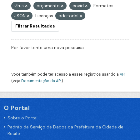
vírus
orçamento
covid
Formatos:
JSON
Licenças:
odc-odbl
Filtrar Resultados
Por favor tente uma nova pesquisa.
Você também pode ter acesso a esses registros usando a
API
(veja
Documentação da API
).
O Portal
Sobre o Portal
Padrão de Serviço de Dados da Prefeitura da Cidade de
Recife