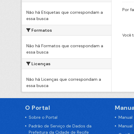
Por f
Não há Etiquetas que correspondam a
essa busca
Formatos
Você t
Não há Formatos que correspondam a
essa busca
Licenças
Não há Licenças que correspondam a
essa busca
O Portal
Manua
Sobre o Portal
Manual
Padrão de Serviço de Dados da
Manual
Prefeitura da Cidade de Recife