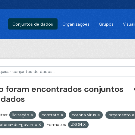
Conjuntos de dados
Organizações
Grupos
Visua
o foram encontrados conjuntos
 dados
etas:
licitação
contrato
corona vírus
orçamento
retaria-de-governo
Formatos:
JSON