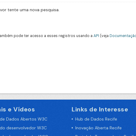
avor tente uma nova pesquisa.
ambém pode ter acesso a esses registros usando a
API
(veja
Documentação
is e Vídeos
Links de Interesse
 de Dados Abertos W3C
Hub de Dados Recife
 do desenvolvedor W3C
Inovação Aberta Recife