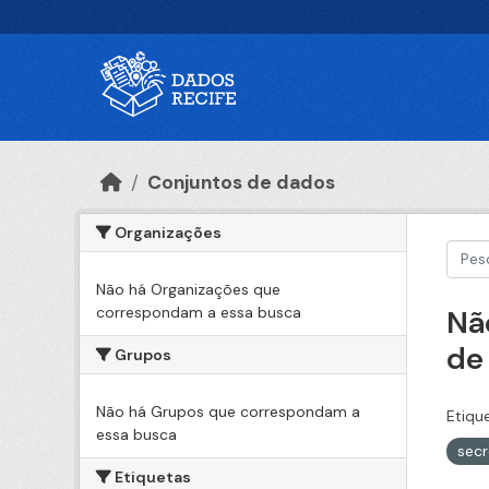
Ir para o conteúdo principal
Conjuntos de dados
Organizações
Não há Organizações que
correspondam a essa busca
Nã
de
Grupos
Não há Grupos que correspondam a
Etiqu
essa busca
sec
Etiquetas