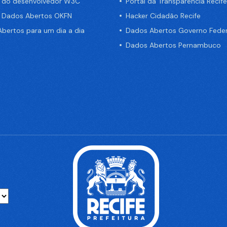
a do desenvolvedor W3C
Portal da Transparência Recife
e Dados Abertos OKFN
Hacker Cidadão Recife
bertos para um dia a dia
Dados Abertos Governo Feder
Dados Abertos Pernambuco