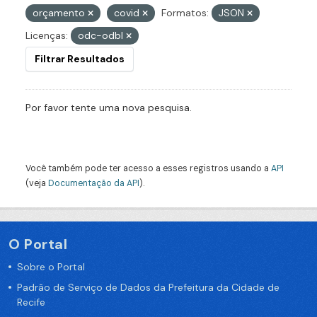
orçamento
covid
Formatos:
JSON
Licenças:
odc-odbl
Filtrar Resultados
Por favor tente uma nova pesquisa.
Você também pode ter acesso a esses registros usando a
API
(veja
Documentação da API
).
O Portal
Sobre o Portal
Padrão de Serviço de Dados da Prefeitura da Cidade de
Recife