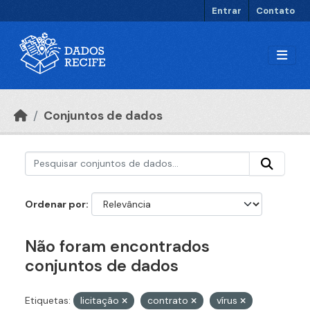
Ir para o conteúdo principal
Entrar
Contato
Conjuntos de dados
Ordenar por
Não foram encontrados
conjuntos de dados
Etiquetas:
licitação
contrato
vírus