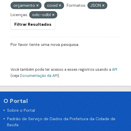
orçamento
covid
Formatos:
JSON
Licenças:
odc-odbl
Filtrar Resultados
Por favor tente uma nova pesquisa.
Você também pode ter acesso a esses registros usando a
API
(veja
Documentação da API
).
O Portal
Sobre o Portal
Padrão de Serviço de Dados da Prefeitura da Cidade de
Recife