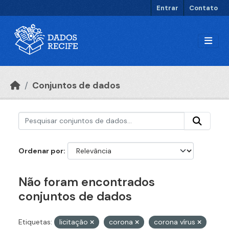
Ir para o conteúdo principal
Entrar
Contato
Conjuntos de dados
Ordenar por
Não foram encontrados
conjuntos de dados
Etiquetas:
licitação
corona
corona vírus