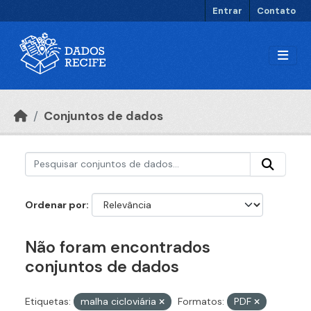
Ir para o conteúdo principal
Entrar
Contato
Conjuntos de dados
Ordenar por
Não foram encontrados
conjuntos de dados
Etiquetas:
malha cicloviária
Formatos:
PDF