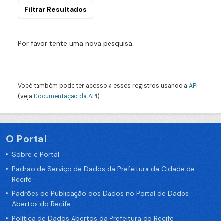
Filtrar Resultados
Por favor tente uma nova pesquisa.
Você também pode ter acesso a esses registros usando a
API
(veja
Documentação da API
).
O Portal
Sobre o Portal
Padrão de Serviço de Dados da Prefeitura da Cidade de
Recife
Padrões de Publicação dos Dados no Portal de Dados
Abertos do Recife
Política de Dados Abertos da Prefeitura do Recife