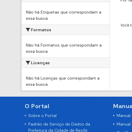
Por f
Não há Etiquetas que correspondam a
essa busca
Você t
Formatos
Não há Formatos que correspondam a
essa busca
Licenças
Não há Licenças que correspondam a
essa busca
O Portal
Manua
Sobre o Portal
Manual
Padrão de Serviço de Dados da
Manual
Prefeitura da Cidade de Recife