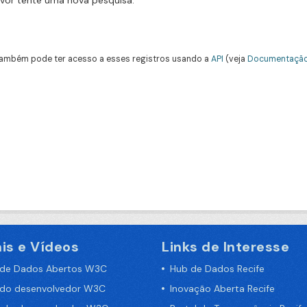
avor tente uma nova pesquisa.
ambém pode ter acesso a esses registros usando a
API
(veja
Documentação
is e Vídeos
Links de Interesse
 de Dados Abertos W3C
Hub de Dados Recife
 do desenvolvedor W3C
Inovação Aberta Recife