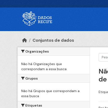
Ir para o conteúdo principal
Conjuntos de dados
Organizações
Não há Organizações que
correspondam a essa busca
Nã
de
Grupos
Não há Grupos que correspondam a
Etiqu
essa busca
Etiquetas