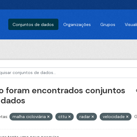
Conjuntos de dados
Organizações
Grupos
Visua
o foram encontrados conjuntos
 dados
etas:
malha cicloviária
cttu
radar
velocidade
G