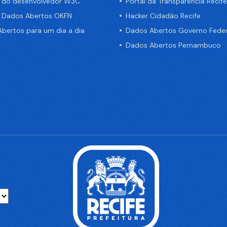
a do desenvolvedor W3C
Portal da Transparência Recife
e Dados Abertos OKFN
Hacker Cidadão Recife
bertos para um dia a dia
Dados Abertos Governo Feder
Dados Abertos Pernambuco