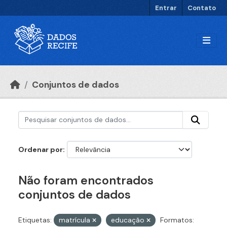
Ir para o conteúdo principal
Entrar
Contato
Conjuntos de dados
Ordenar por
Não foram encontrados
conjuntos de dados
Etiquetas:
matrícula
educação
Formatos: