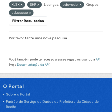
XLSX
SHP
Licenças:
odc-odbl
Grupos:
educacao
Filtrar Resultados
Por favor tente uma nova pesquisa.
Você também pode ter acesso a esses registros usando a
API
(veja
Documentação da API
).
O Portal
Sobre o Portal
Padrão de Serviço de Dados da Prefeitura da Cidade de
Recife