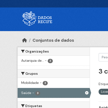
Ir para o conteúdo principal
Conjuntos de dados
Organizações
Autarquia de...
-
3
3 
Grupos
Mobilidade
-
3
Etiqu
Lic
Saúde
-
3
Etiquetas
Acid