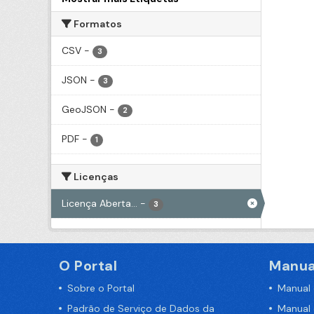
Formatos
CSV
-
3
JSON
-
3
GeoJSON
-
2
PDF
-
1
Licenças
Licença Aberta...
-
3
O Portal
Manua
Sobre o Portal
Manual
Padrão de Serviço de Dados da
Manual