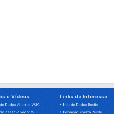
is e Vídeos
Links de Interesse
 de Dados Abertos W3C
Hub de Dados Recife
 do desenvolvedor W3C
Inovação Aberta Recife