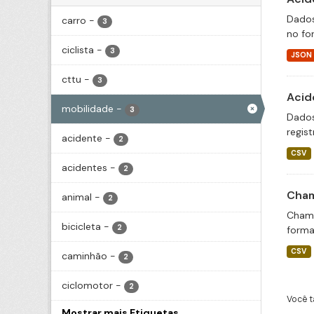
Dados
carro
-
3
no fo
ciclista
-
3
JSON
cttu
-
3
Acid
mobilidade
-
3
Dados
regis
acidente
-
2
CSV
acidentes
-
2
Cham
animal
-
2
Chama
bicicleta
-
2
forma
CSV
caminhão
-
2
ciclomotor
-
2
Você t
Mostrar mais Etiquetas