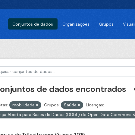
Conjuntos de dados
Organizações
Grupos
Visua
conjuntos de dados encontrados
etas:
mobilidade
Grupos:
Saúde
Licenças:
ença Aberta para Bases de Dados (ODbL) do Open Data Commons
entes de Trânsito com Vítimas 2015