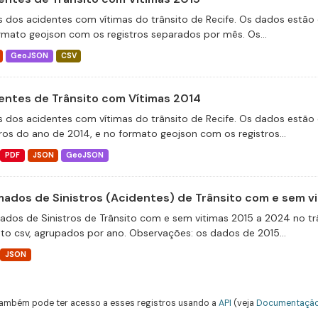
 dos acidentes com vítimas do trânsito de Recife. Os dados estão 
rmato geojson com os registros separados por mês. Os...
GeoJSON
CSV
entes de Trânsito com Vítimas 2014
 dos acidentes com vítimas do trânsito de Recife. Os dados estão 
tros do ano de 2014, e no formato geojson com os registros...
PDF
JSON
GeoJSON
ados de Sinistros (Acidentes) de Trânsito com e sem v
dos de Sinistros de Trânsito com e sem vitimas 2015 a 2024 no trâ
to csv, agrupados por ano. Observações: os dados de 2015...
JSON
ambém pode ter acesso a esses registros usando a
API
(veja
Documentação