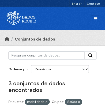
Ir para o conteúdo principal
Entrar
Contato
Conjuntos de dados
Ordenar por
3 conjuntos de dados
encontrados
Etiquetas:
mobilidade
Grupos:
Saúde