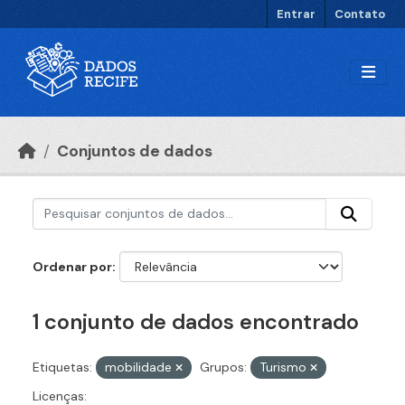
Ir para o conteúdo principal
Entrar
Contato
Conjuntos de dados
Ordenar por
1 conjunto de dados encontrado
Etiquetas:
mobilidade
Grupos:
Turismo
Licenças: