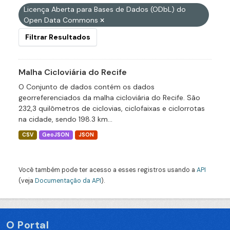
Licença Aberta para Bases de Dados (ODbL) do
Open Data Commons
Filtrar Resultados
Malha Cicloviária do Recife
O Conjunto de dados contém os dados
georreferenciados da malha cicloviária do Recife. São
232,3 quilômetros de ciclovias, ciclofaixas e ciclorrotas
na cidade, sendo 198.3 km...
CSV
GeoJSON
JSON
Você também pode ter acesso a esses registros usando a
API
(veja
Documentação da API
).
O Portal