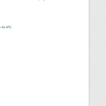
 da API
).