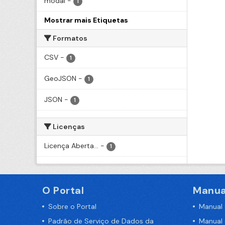
modal
-
1
Mostrar mais Etiquetas
Formatos
CSV
-
1
GeoJSON
-
1
JSON
-
1
Licenças
Licença Aberta...
-
1
O Portal
Manua
Sobre o Portal
Manual
Padrão de Serviço de Dados da
Manual