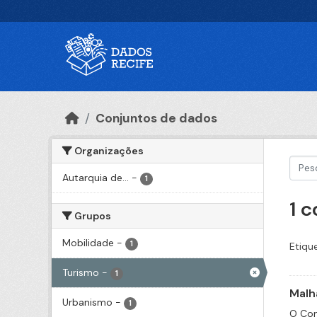
Ir para o conteúdo principal
Conjuntos de dados
Organizações
Autarquia de...
-
1
1 
Grupos
Mobilidade
-
1
Etiqu
Turismo
-
1
Malha
Urbanismo
-
1
O Con