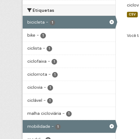
ciclov
Etiquetas
CSV
bicicleta
-
1
bike
-
Você t
1
ciclista
-
1
ciclofaixa
-
1
ciclorrota
-
1
ciclovia
-
1
ciclável
-
1
malha cicloviária
-
1
mobilidade
-
1