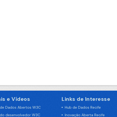
is e Vídeos
Links de Interesse
 de Dados Abertos W3C
Hub de Dados Recife
 do desenvolvedor W3C
Inovação Aberta Recife