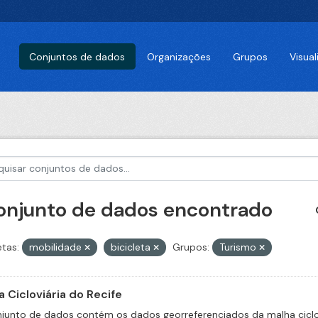
Conjuntos de dados
Organizações
Grupos
Visua
conjunto de dados encontrado
etas:
mobilidade
bicicleta
Grupos:
Turismo
 Cicloviária do Recife
junto de dados contém os dados georreferenciados da malha ciclov