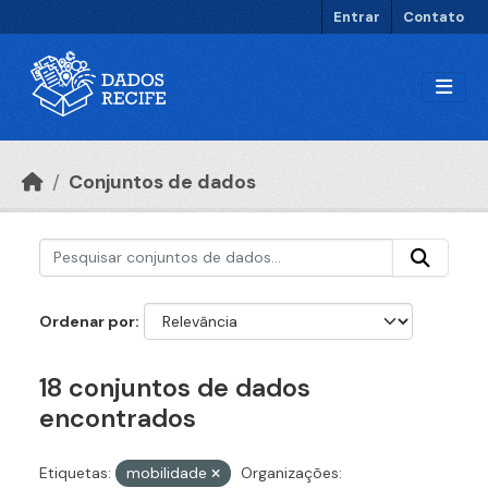
Ir para o conteúdo principal
Entrar
Contato
Conjuntos de dados
Ordenar por
18 conjuntos de dados
encontrados
Etiquetas:
mobilidade
Organizações: