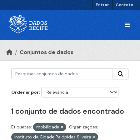
Ir para o conteúdo principal
Entrar
Contato
Conjuntos de dados
Ordenar por
1 conjunto de dados encontrado
Etiquetas:
mobilidade
Organizações:
Instituto da Cidade Pelópidas Silveira