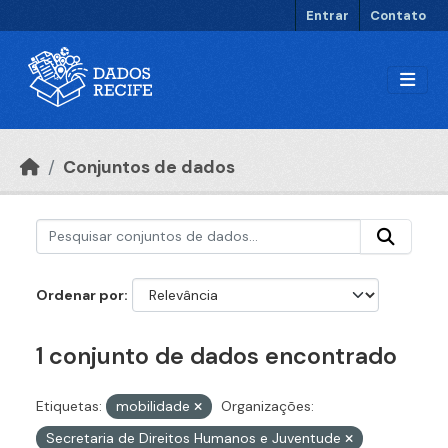
Ir para o conteúdo principal
Entrar
Contato
Conjuntos de dados
Ordenar por
1 conjunto de dados encontrado
Etiquetas:
mobilidade
Organizações:
Secretaria de Direitos Humanos e Juventude