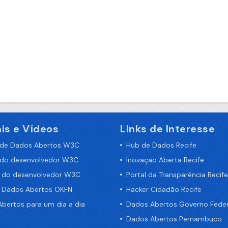
is e Vídeos
Links de Interesse
 de Dados Abertos W3C
Hub de Dados Recife
 do desenvolvedor W3C
Inovação Aberta Recife
a do desenvolvedor W3C
Portal da Transparência Recife
e Dados Abertos OKFN
Hacker Cidadão Recife
bertos para um dia a dia
Dados Abertos Governo Feder
Dados Abertos Pernambuco