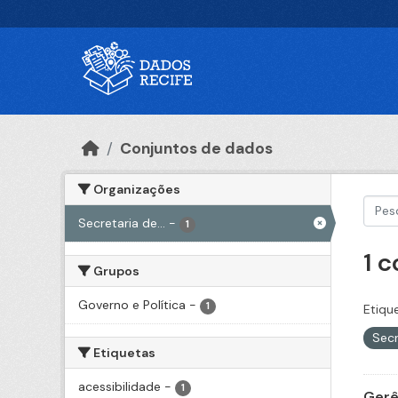
Ir para o conteúdo principal
Conjuntos de dados
Organizações
Secretaria de...
-
1
1 
Grupos
Governo e Política
-
1
Etiqu
Secr
Etiquetas
acessibilidade
-
1
Gerê