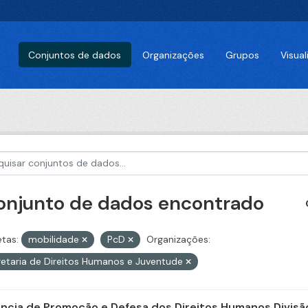
Conjuntos de dados
Organizações
Grupos
Visua
conjunto de dados encontrado
etas:
mobilidade
PcD
Organizações:
etaria de Direitos Humanos e Juventude
ncia de Promoção e Defesa dos Direitos Humanos Divisã