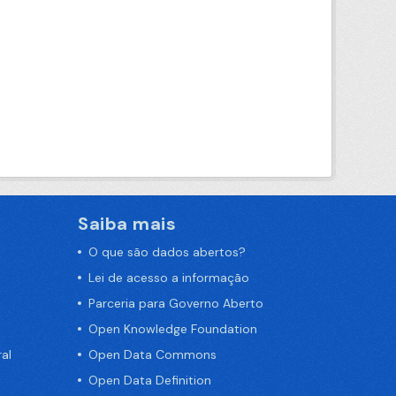
Saiba mais
O que são dados abertos?
Lei de acesso a informação
Parceria para Governo Aberto
Open Knowledge Foundation
al
Open Data Commons
Open Data Definition