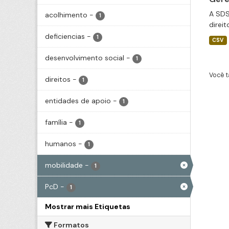
A SDS
acolhimento
-
1
direi
deficiencias
-
1
CSV
desenvolvimento social
-
1
Você t
direitos
-
1
entidades de apoio
-
1
família
-
1
humanos
-
1
mobilidade
-
1
PcD
-
1
Mostrar mais Etiquetas
Formatos