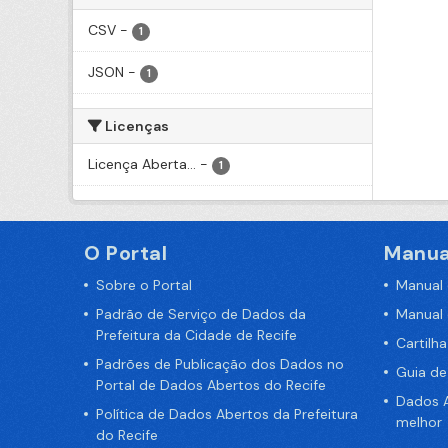
CSV
-
1
JSON
-
1
Licenças
Licença Aberta...
-
1
O Portal
Manua
Sobre o Portal
Manual
Padrão de Serviço de Dados da
Manual
Prefeitura da Cidade de Recife
Cartilh
Padrões de Publicação dos Dados no
Guia d
Portal de Dados Abertos do Recife
Dados A
Política de Dados Abertos da Prefeitura
melhor
do Recife