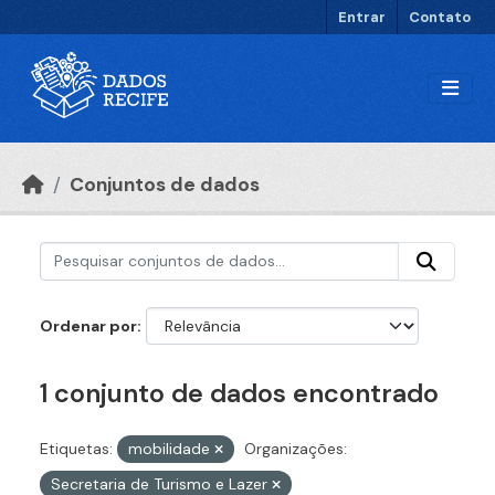
Ir para o conteúdo principal
Entrar
Contato
Conjuntos de dados
Ordenar por
1 conjunto de dados encontrado
Etiquetas:
mobilidade
Organizações:
Secretaria de Turismo e Lazer