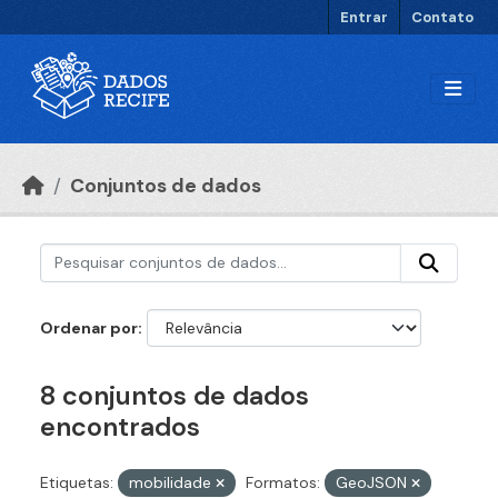
Ir para o conteúdo principal
Entrar
Contato
Conjuntos de dados
Ordenar por
8 conjuntos de dados
encontrados
Etiquetas:
mobilidade
Formatos:
GeoJSON