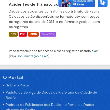
Acidentes de Trânsito com Vítimas 2014
Dados dos acidentes com vítimas do trânsito de Recife.
Os dados estão disponíveis no formato csv, com todos
os registros do ano de 2014, e no formato geojson com
os registros...
CSV
PDF
JSON
GeoJSON
Você também pode ter acesso a esses registros usando a
API
(veja
Documentação da API
).
O Portal
Sobre o Portal
Padrão de Serviço de Dados da Prefeitura da Cidade de
Recife
Padrões de Publicação dos Dados no Portal de Dados
Abertos do Recife