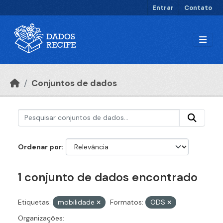
Ir para o conteúdo principal
Entrar
Contato
Conjuntos de dados
Ordenar por
1 conjunto de dados encontrado
Etiquetas:
mobilidade
Formatos:
ODS
Organizações: