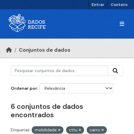
Ir para o conteúdo principal
Entrar
Contato
Conjuntos de dados
Ordenar por
6 conjuntos de dados
encontrados
Etiquetas:
mobilidade
cttu
carro