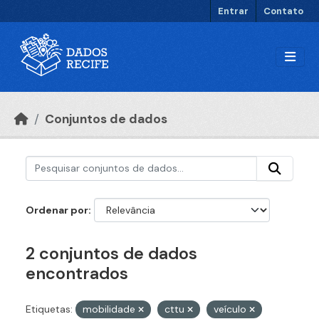
Ir para o conteúdo principal
Entrar
Contato
Conjuntos de dados
Ordenar por
2 conjuntos de dados
encontrados
Etiquetas:
mobilidade
cttu
veículo