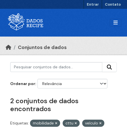
Ir para o conteúdo principal
Entrar
Contato
Conjuntos de dados
Ordenar por
2 conjuntos de dados
encontrados
Etiquetas:
mobilidade
cttu
veículo