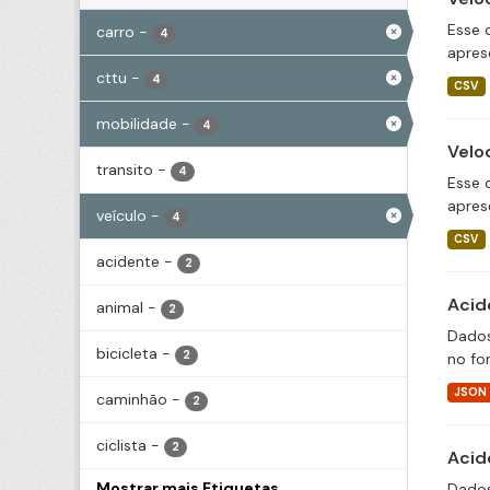
Esse 
carro
-
4
apres
cttu
-
4
CSV
mobilidade
-
4
Velo
transito
-
4
Esse 
apres
veículo
-
4
CSV
acidente
-
2
Acid
animal
-
2
Dados
bicicleta
-
2
no fo
JSON
caminhão
-
2
ciclista
-
2
Acid
Mostrar mais Etiquetas
Dados