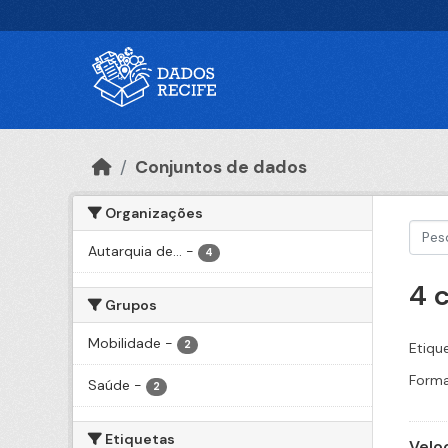
Ir para o conteúdo principal
Conjuntos de dados
Organizações
Autarquia de...
-
4
4 
Grupos
Mobilidade
-
2
Etiqu
Forma
Saúde
-
2
Etiquetas
Velo