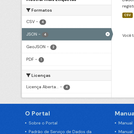
regis
Formatos
CSV
CSV
-
4
JSON
-
4
Você t
GeoJSON
-
2
PDF
-
1
Licenças
Licença Aberta...
-
4
O Portal
Manua
Sobre o Portal
Manual
Padrão de Serviço de Dados da
Manual