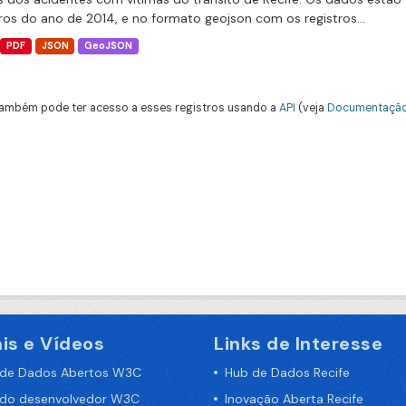
tros do ano de 2014, e no formato geojson com os registros...
PDF
JSON
GeoJSON
ambém pode ter acesso a esses registros usando a
API
(veja
Documentação
is e Vídeos
Links de Interesse
 de Dados Abertos W3C
Hub de Dados Recife
 do desenvolvedor W3C
Inovação Aberta Recife