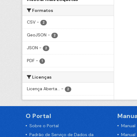
Formatos
CSV
-
2
GeoJSON
-
2
JSON
-
2
PDF
-
1
Licenças
Licença Aberta...
-
2
O Portal
Manua
Sobre o Portal
Manual
Padrão de Serviço de Dados da
Manual