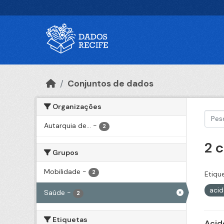
Ir para o conteúdo principal
Conjuntos de dados
Organizações
Autarquia de...
-
2
2 
Grupos
Mobilidade
-
2
Etiqu
aci
Saúde
-
2
Etiquetas
Acid