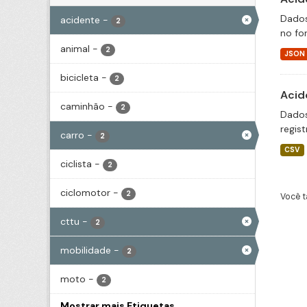
Dados
acidente
-
2
no fo
animal
-
2
JSON
bicicleta
-
2
Acid
caminhão
-
2
Dados
regis
carro
-
2
CSV
ciclista
-
2
ciclomotor
-
2
Você t
cttu
-
2
mobilidade
-
2
moto
-
2
Mostrar mais Etiquetas