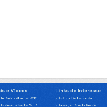
is e Vídeos
Links de Interesse
 de Dados Abertos W3C
Hub de Dados Recife
 do desenvolvedor W3C
Inovação Aberta Recife