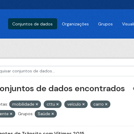
Conjuntos de dados
Organizações
Grupos
Visua
conjuntos de dados encontrados
etas:
mobilidade
cttu
veículo
carro
dente
Grupos:
Saúde
entes de Trânsito com Vítimas 2015