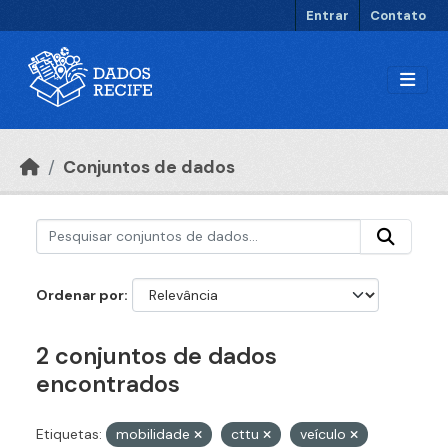
Ir para o conteúdo principal
Entrar
Contato
Conjuntos de dados
Ordenar por
2 conjuntos de dados
encontrados
Etiquetas:
mobilidade
cttu
veículo