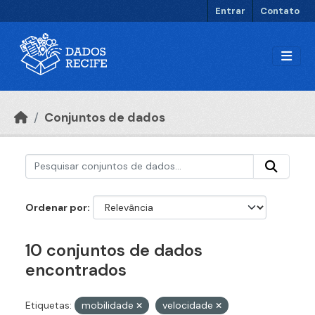
Ir para o conteúdo principal
Entrar
Contato
Conjuntos de dados
Ordenar por
10 conjuntos de dados
encontrados
Etiquetas:
mobilidade
velocidade