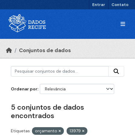
Ir para o conteúdo principal
Entrar
Contato
Conjuntos de dados
Ordenar por
5 conjuntos de dados
encontrados
Etiquetas:
orçamento
13979