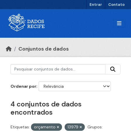
Ir para o conteúdo principal
Entrar
Contato
Conjuntos de dados
Ordenar por
4 conjuntos de dados
encontrados
Etiquetas:
orçamento
13979
Grupos: