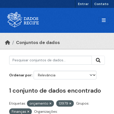
Ir para o conteúdo principal
Entrar
Contato
Conjuntos de dados
Ordenar por
1 conjunto de dados encontrado
Etiquetas:
orçamento
13979
Grupos:
Finanças
Organizações: