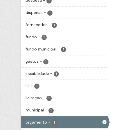
despesa
-
1
dispensa
-
1
fornecedor
-
1
fundo
-
1
fundo municipal
-
1
gastos
-
1
inexibilidade
-
1
lei
-
1
licitação
-
1
municipal
-
1
orçamento
-
1