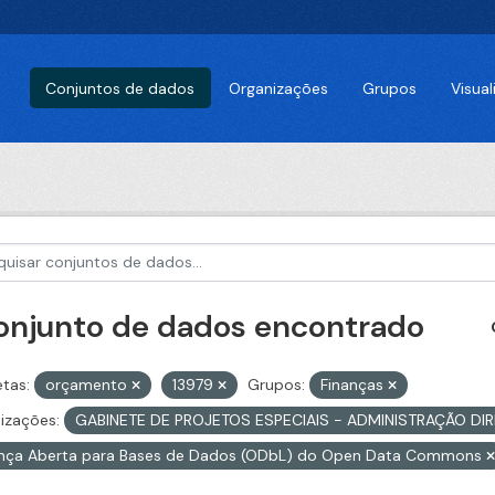
Conjuntos de dados
Organizações
Grupos
Visua
conjunto de dados encontrado
etas:
orçamento
13979
Grupos:
Finanças
izações:
GABINETE DE PROJETOS ESPECIAIS - ADMINISTRAÇÃO DI
ença Aberta para Bases de Dados (ODbL) do Open Data Commons