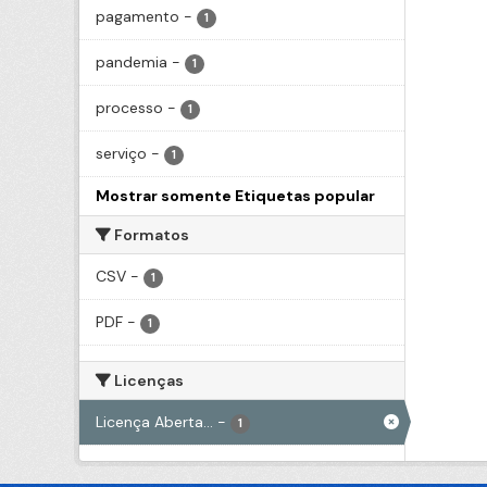
pagamento
-
1
pandemia
-
1
processo
-
1
serviço
-
1
Mostrar somente Etiquetas popular
Formatos
CSV
-
1
PDF
-
1
Licenças
Licença Aberta...
-
1