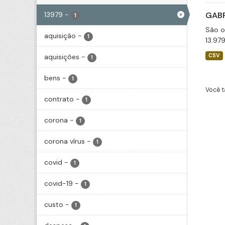
13979
-
GABP
1
São o
aquisição
-
1
13.97
aquisições
-
CSV
1
bens
-
1
Você t
contrato
-
1
corona
-
1
corona vírus
-
1
covid
-
1
covid-19
-
1
custo
-
1