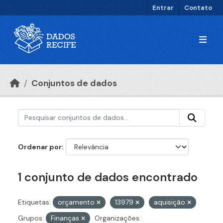
Ir para o conteúdo principal
Entrar
Contato
Conjuntos de dados
Ordenar por
1 conjunto de dados encontrado
Etiquetas:
orçamento
13979
aquisição
Grupos:
Finanças
Organizações: