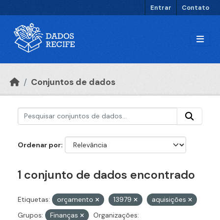
Ir para o conteúdo principal
Entrar
Contato
Conjuntos de dados
Ordenar por
1 conjunto de dados encontrado
Etiquetas:
orçamento
13979
aquisições
Grupos:
Finanças
Organizações: