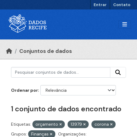
Ir para o conteúdo principal
Entrar
Contato
Conjuntos de dados
Ordenar por
1 conjunto de dados encontrado
Etiquetas:
orçamento
13979
corona
Grupos:
Finanças
Organizações: