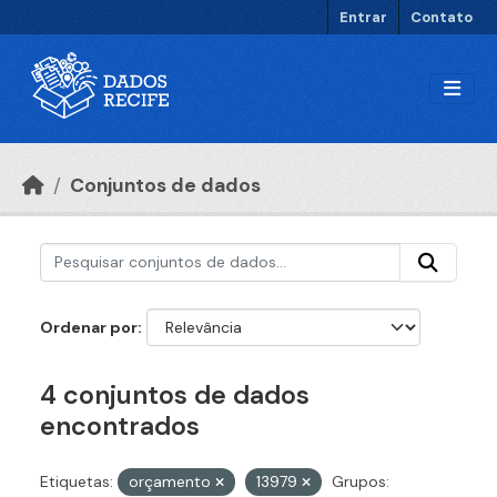
Ir para o conteúdo principal
Entrar
Contato
Conjuntos de dados
Ordenar por
4 conjuntos de dados
encontrados
Etiquetas:
orçamento
13979
Grupos: