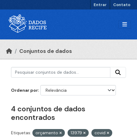
Ir para o conteúdo principal
Entrar
Contato
Conjuntos de dados
Ordenar por
4 conjuntos de dados
encontrados
Etiquetas:
orçamento
13979
covid