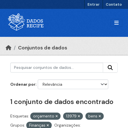
Ir para o conteúdo principal
Entrar
Contato
Conjuntos de dados
Ordenar por
1 conjunto de dados encontrado
Etiquetas:
orçamento
13979
bens
Grupos:
Finanças
Organizações: