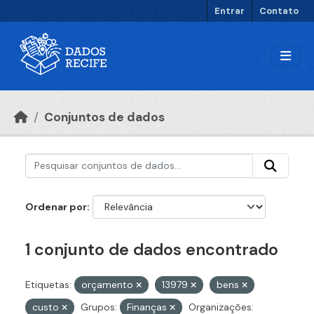
Ir para o conteúdo principal
Entrar
Contato
Conjuntos de dados
Ordenar por
1 conjunto de dados encontrado
Etiquetas:
orçamento
13979
bens
custo
Grupos:
Finanças
Organizações: