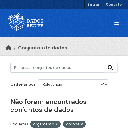
Ir para o conteúdo principal
Entrar
Contato
Conjuntos de dados
Ordenar por
Não foram encontrados
conjuntos de dados
Etiquetas:
orçamento
corona