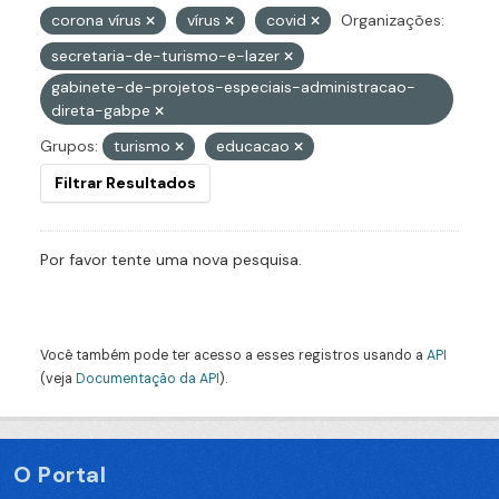
corona vírus
vírus
covid
Organizações:
secretaria-de-turismo-e-lazer
gabinete-de-projetos-especiais-administracao-
direta-gabpe
Grupos:
turismo
educacao
Filtrar Resultados
Por favor tente uma nova pesquisa.
Você também pode ter acesso a esses registros usando a
API
(veja
Documentação da API
).
O Portal