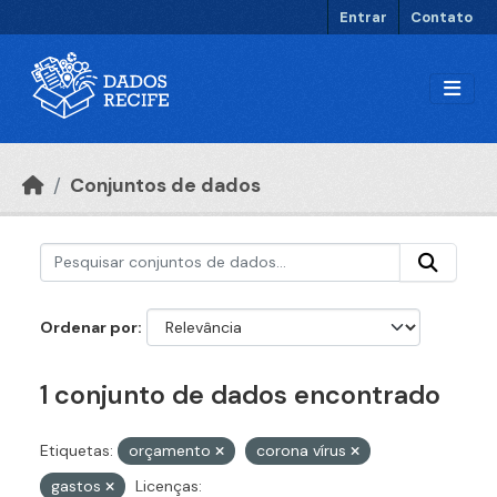
Ir para o conteúdo principal
Entrar
Contato
Conjuntos de dados
Ordenar por
1 conjunto de dados encontrado
Etiquetas:
orçamento
corona vírus
gastos
Licenças: