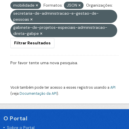
mobilidade
Formatos:
JSON
Organizações:
secretaria-de-administracao-e-gestao-de-
pessoas
gabinete-de-projetos-especiais-administracao-
direta-gabpe
Filtrar Resultados
Por favor tente uma nova pesquisa.
Você também pode ter acesso a esses registros usando a
API
(veja
Documentação da API
).
O Portal
Sobre o Portal