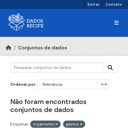
Ir para o conteúdo principal
Entrar
Contato
Conjuntos de dados
Ordenar por
Não foram encontrados
conjuntos de dados
Etiquetas:
orçamento
gastos