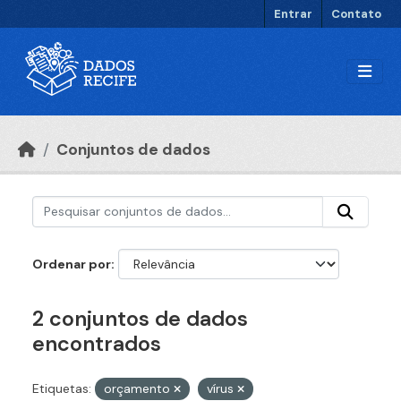
Ir para o conteúdo principal
Entrar
Contato
Conjuntos de dados
Ordenar por
2 conjuntos de dados
encontrados
Etiquetas:
orçamento
vírus